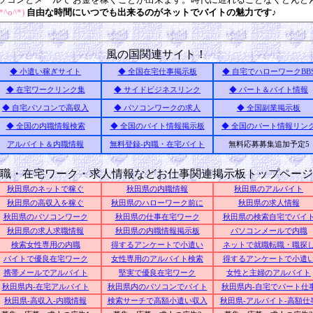
*^o^*)
自由な時間にいつでも出来るのがネットでバイトの魅力です
♪
風の国関連サイト！
◆ 小遣い稼ぎサイト
◆ 全国在宅仕事掲示板
◆ 自宅でハローワークBB
◆ 在宅ワークリンク集
◆ サイドビジネスリンク
◆ パート＆バイト情報
◆ 自宅パソコンで高収入
◆ パソコンワークの求人
◆ 全国副業掲示板
◆ 全国の内職情報検索
◆ 全国のバイト情報掲示板
◆ 全国のパート情報リン
アルバイト＆内職情報
無料登録-内職・在宅バイト
無料応募募集追加予定5
職・在宅ワーク・求人情報などお仕事関連掲示板トップページ
秋田県のネットで稼ぐ
秋田県の内職情報
秋田県のアルバイト
秋田県の高収入を稼ぐ
秋田県のハローワーク前に
秋田県の求人情報
秋田県のパソコンワーク
秋田県の仕事在宅ワーク
秋田県の検索自宅でバイ
秋田県の求人求職情報
秋田県の内職情報掲示板
パソコンメールで内職
検索女性専用の内職
得するアンケートで小遣い
ネットで就職転職・職探
バイトで優良在宅ワーク
女性専用のアルバイト検索
得するアンケートで小遣
携帯メールでアルバイト
堅実で優良在宅ワーク
女性と主婦のアルバイト
秋田県内-在宅アルバイト
秋田県内のパソコンでバイト
秋田県内-自宅でパート仕
秋田県-高収入-内職情報
検索サーチで高額小遣い収入
秋田県-アルバイト-高額仕