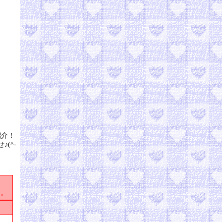
紹介！
(^-
す。