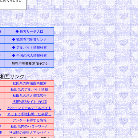
S
◆ 検索サーチ入口
◆ 観光在宅副業リンク
◆ アルバイト情報検索
ク
◆ 全国の求人情報検索
無料応募募集追加予定6
相互リンク
秋田県の内職案内検索
秋田県のアルバイト情報
ト
秋田県の求人求職広告
携帯WEBサイトで内職
し
パソコンメールでアルバイト
い
ネットで求職転職・仕事探し
アンケート得する情報
事
秋田県内のハローワーク
事
秋田県の高収入アルバイト