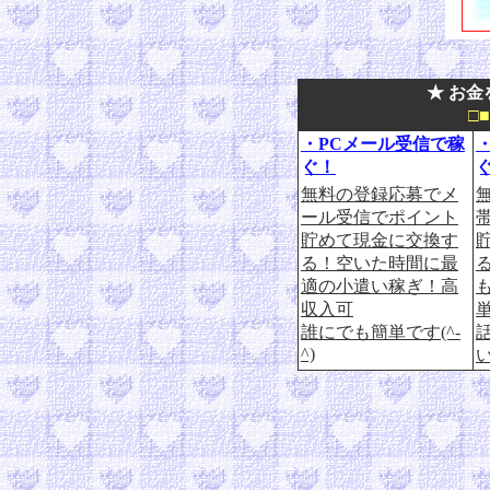
★ お金
□
・PCメール受信で稼
ぐ！
無料の登録応募でメ
ール受信でポイント
貯めて現金に交換す
る！空いた時間に最
適の小遣い稼ぎ！高
収入可
誰にでも簡単です(^-
^)