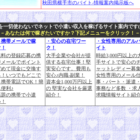
秋田県横手市のバイト-情報案内掲示板へ
を一切使わないでネットで小遣い収入を稼げるサイト案内です(^
■－あなたは何で稼ぎたいですか？下記メニューをクリック！－
・携帯メールで稼
・安心の在宅ワー
・女性専用のアル
ぐ！
ク！
イト
無料の登録応募の携
大手企業や会社が提
時給3,000円以上の
帯メールでポイント
供する在宅仕事！堅
手サイトで安心の
貯めて現金に交換す
実安心です。費用も
ャットレディー募集
る！いつでもどこで
安心♪内職-副業！
女性専用のメール
も携帯電話でOK！簡
資本金1,000万円以上
事・パート・派遣
単便利♪
の 堅実な会社を厳選
事務など多数 ・求
話題の携帯で小遣
紹介！
求職情報サイト紹
い！