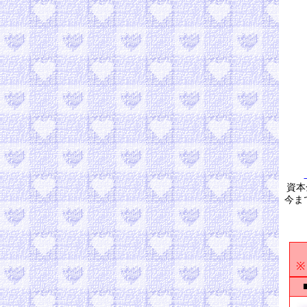
資本
今ま
※
■