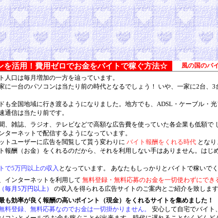
ンを活用！費用ゼロでお金をバイトで稼ぐ方法☆
風の国のバ
ト人口は毎月増加の一方を辿っています。
家に一台のパソコンは当たり前の時代となるでしょう！ いや、一家に2台、3
ドも全国地域に行き渡るようになりました。地方でも、ADSL・ケーブル・
速通信は当たり前です。
聞、雑誌、ラジオ、テレビなどで高額な広告費を使っていた各企業も低額で 
ンターネットで配信するようになっています。
ットユーザーに広告を閲覧して貰う変わりに
バイト報酬をくれる時代
となり
ト報酬（お金）をくれるのだから、それを利用しない手はありません。はじ
トで5万円以上の収入
となっています。 あなたもしっかりとバイトで稼いでく
、インターネットを利用して
無料登録・無料応募のお金を一切使わずにでき
（毎月5万円以上）
の収入を得られる広告サイトのご案内とご紹介を致しま
最も効率が良く報酬の高いポイント（現金）をくれるサイトを集めました！
無料登録、無料応募なのでお金は一切掛かりません。
安心して自宅でバイト
ソコンとメールで お金を稼ぐことが出来ます。時代に遅れることなくどんど