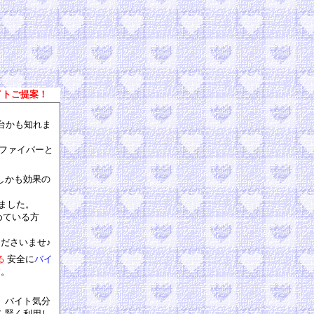
イトご提案！
台かも知れま
光ファイバーと
しかも効果の
ました。
めている方
ださいませ♪
る
安全に
バイ
す。
、バイト気分
ん賢く利用し