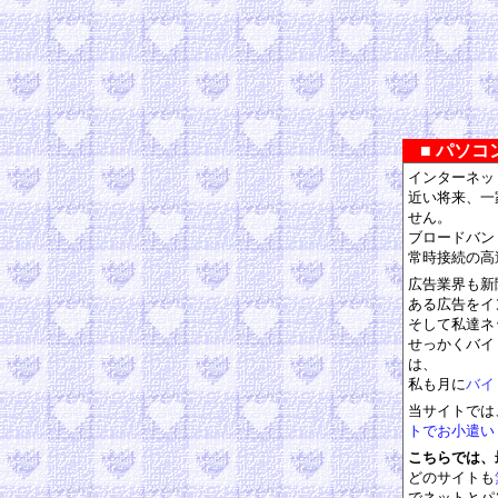
■ パソコ
インターネッ
近い将来、一
せん。
ブロードバン
常時接続の高
広告業界も新
ある広告をイ
そして私達ネ
せっかくバイ
は、
私も月に
バイ
当サイトでは
トでお小遣い
こちらでは、
どのサイトも
でネットとパ