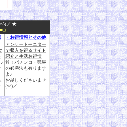
^)／ ★
■□
バ
・お得情報とその他
アンケートモニター
大
で収入を得るサイト
チ
紹介と生活お得情
♪
報！パチンコ・競馬
仕
の必勝法も有ります
・
よ♪
人
お越しくださいませ
介
(^^)／