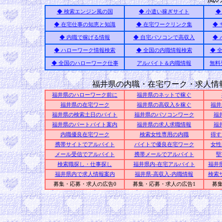
◆ 検索エンジン風の国
◆ 小遣い稼ぎサイト
◆
◆ 在宅仕事の知恵と知識
◆ 在宅ワークリンク集
◆
◆ 内職で稼げる情報
◆ 自宅パソコンで高収入
◆
◆ ハローワーク情報検索
◆ 全国の内職情報検索
◆ 
◆ 全国のハローワーク仕事
アルバイト＆内職情報
無料
福井県の内職・在宅ワーク・求人情
福井県のハローワーク前に
福井県のネットで稼ぐ
福井県の在宅ワーク
福井県の高収入を稼ぐ
福井
福井県の検索土日のバイト
福井県のパソコンワーク
福
福井県のパートバイト案内
福井県の求人求職情報
福
内職優良在宅ワーク
検索女性専用の内職
得す
携帯サイトでアルバイト
バイトで優良在宅ワーク
女性
メール受信でアルバイト
携帯メールでアルバイト
堅
検索職探し・仕事探し
福井県内-在宅アルバイト
福井
福井県内で求人情報案内
福井県-高収入-内職情報
検索
募集・応募・求人の広告0
募集・応募・求人の広告1
募