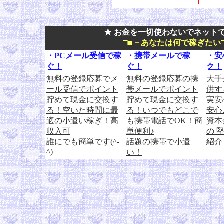
★ お金を一切使わないでネットで
□■－あなたは何で稼ぎたい
・PCメール受信で稼
・携帯メールで稼
・安
ぐ！
ぐ！
ク！
無料の登録応募でメ
無料の登録応募の携
大手
ール受信でポイント
帯メールでポイント
供す
貯めて現金に交換す
貯めて現金に交換す
実安
る！空いた時間に最
る！いつでもどこで
安心
適の小遣い稼ぎ！高
も携帯電話でOK！簡
資本
収入可
単便利♪
の 
誰にでも簡単です(^-
話題の携帯で小遣
紹介
^)
い！