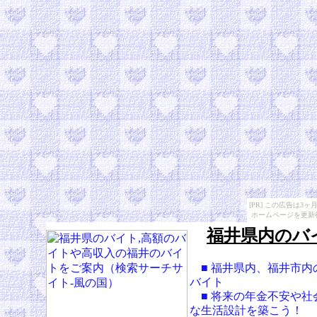
[PR] この広告は
ホームページを更新
福井県内のバ
■ 福井県内、福井市内
バイト
■ 将来の年金不安や社
な生活設計を築こう！