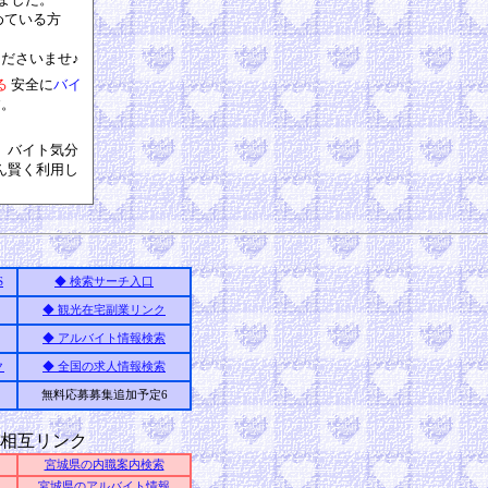
めている方
ださいませ♪
る
安全に
バイ
す。
、バイト気分
ん賢く利用し
S
◆ 検索サーチ入口
◆ 観光在宅副業リンク
◆ アルバイト情報検索
ク
◆ 全国の求人情報検索
無料応募募集追加予定6
相互リンク
宮城県の内職案内検索
宮城県のアルバイト情報