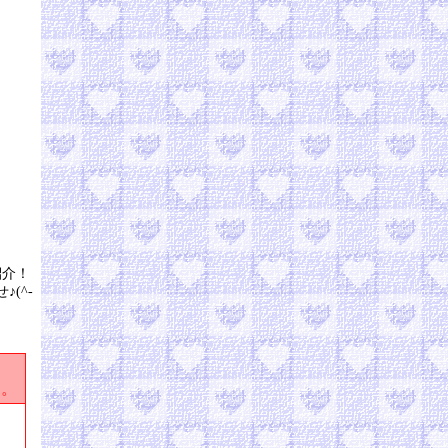
紹介！
(^-
す。