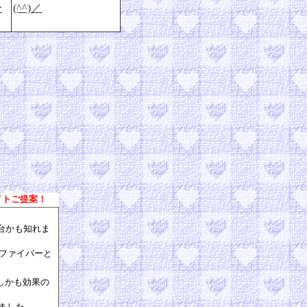
介
(^^)／
イトご提案！
台かも知れま
光ファイバーと
しかも効果の
ました。