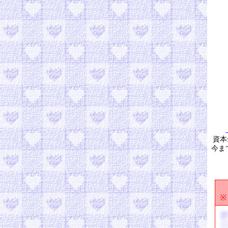
資本
今ま
※