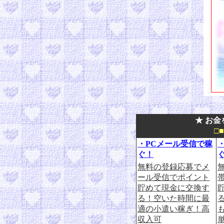
★ お金
□
・PCメール受信で稼
ぐ！
無料の登録応募でメ
ール受信でポイント
貯めて現金に交換す
る！空いた時間に最
適の小遣い稼ぎ！高
収入可