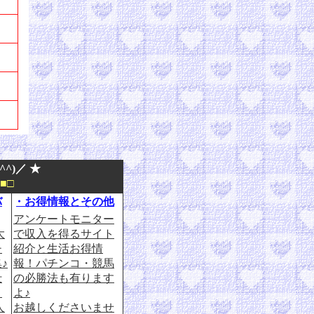
^)／ ★
■□
バ
・お得情報とその他
アンケートモニター
大
で収入を得るサイト
チ
紹介と生活お得情
♪
報！パチンコ・競馬
仕
の必勝法も有ります
・
よ♪
人
お越しくださいませ