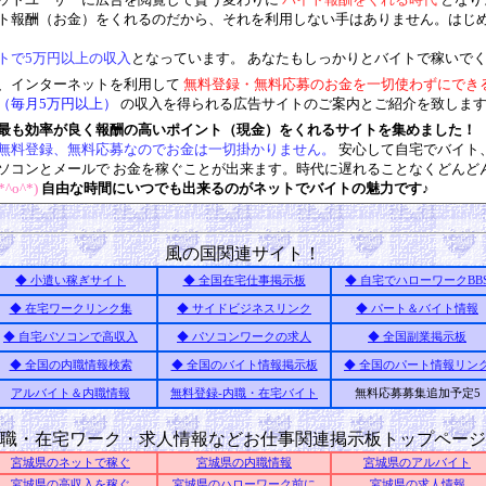
ト報酬（お金）をくれるのだから、それを利用しない手はありません。はじ
トで5万円以上の収入
となっています。 あなたもしっかりとバイトで稼いでく
、インターネットを利用して
無料登録・無料応募のお金を一切使わずにでき
（毎月5万円以上）
の収入を得られる広告サイトのご案内とご紹介を致しま
最も効率が良く報酬の高いポイント（現金）をくれるサイトを集めました！
無料登録、無料応募なのでお金は一切掛かりません。
安心して自宅でバイト
ソコンとメールで お金を稼ぐことが出来ます。時代に遅れることなくどんど
*^o^*)
自由な時間にいつでも出来るのがネットでバイトの魅力です
♪
風の国関連サイト！
◆ 小遣い稼ぎサイト
◆ 全国在宅仕事掲示板
◆ 自宅でハローワークBB
◆ 在宅ワークリンク集
◆ サイドビジネスリンク
◆ パート＆バイト情報
◆ 自宅パソコンで高収入
◆ パソコンワークの求人
◆ 全国副業掲示板
◆ 全国の内職情報検索
◆ 全国のバイト情報掲示板
◆ 全国のパート情報リン
アルバイト＆内職情報
無料登録-内職・在宅バイト
無料応募募集追加予定5
職・在宅ワーク・求人情報などお仕事関連掲示板トップページ
宮城県のネットで稼ぐ
宮城県の内職情報
宮城県のアルバイト
宮城県の高収入を稼ぐ
宮城県のハローワーク前に
宮城県の求人情報