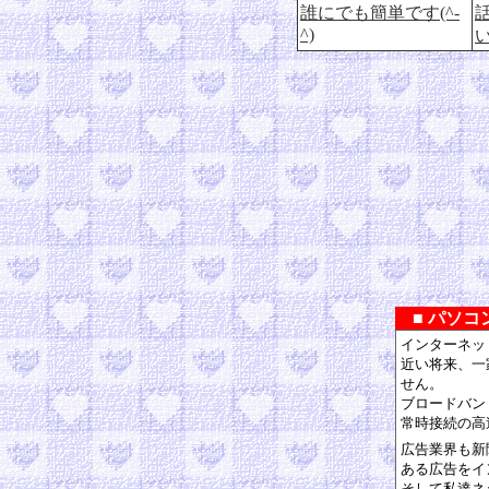
誰にでも簡単です(^-
^)
■ パソコ
インターネッ
近い将来、一
せん。
ブロードバン
常時接続の高
広告業界も新
ある広告をイ
そして私達ネ