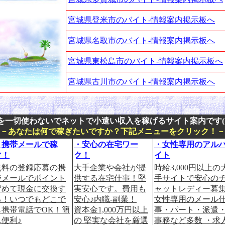
宮城県登米市のバイト-情報案内掲示板へ
宮城県名取市のバイト-情報案内掲示板へ
宮城県東松島市のバイト-情報案内掲示板へ
宮城県古川市のバイト-情報案内掲示板へ
を一切使わないでネットで小遣い収入を稼げるサイト案内です(^
■－あなたは何で稼ぎたいですか？下記メニューをクリック！－
・携帯メールで稼
・安心の在宅ワー
・女性専用のアル
ぐ！
ク！
イト
無料の登録応募の携
大手企業や会社が提
時給3,000円以上の
帯メールでポイント
供する在宅仕事！堅
手サイトで安心の
貯めて現金に交換す
実安心です。費用も
ャットレディー募集
る！いつでもどこで
安心♪内職-副業！
女性専用のメール
も携帯電話でOK！簡
資本金1,000万円以上
事・パート・派遣
単便利♪
の 堅実な会社を厳選
事務など多数 ・求