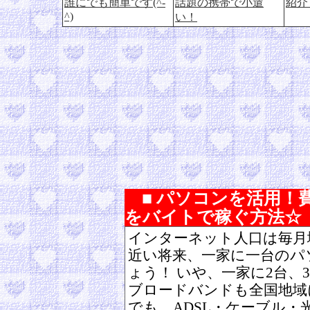
誰にでも簡単です(^-
話題の携帯で小遣
紹介
^)
い！
■ パソコンを活用！
をバイトで稼ぐ方法☆
インターネット人口は毎月
近い将来、一家に一台のパ
ょう！ いや、一家に2台、
ブロードバンドも全国地域
でも、ADSL・ケーブル・