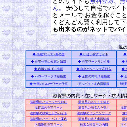
どのサイトも
無料登録、無
ん。
安心して自宅でバイト
とメールで お金を稼ぐこ
くどんどん賢く利用して
も出来るのがネットでバイ
風
◆ 検索エンジン風の国
◆ 小遣い稼ぎサイト
◆
◆ 在宅仕事の知恵と知識
◆ 在宅ワークリンク集
◆
◆ 内職で稼げる情報
◆ 自宅パソコンで高収入
◆
◆ ハローワーク情報検索
◆ 全国の内職情報検索
◆ 
◆ 全国のハローワーク仕事
アルバイト＆内職情報
無料
滋賀県の内職・在宅ワーク・求人情
滋賀県のハローワーク前に
滋賀県のネットで稼ぐ
滋賀県の在宅ワーク
滋賀県の高収入を稼ぐ
滋賀
滋賀県の検索土日のバイト
滋賀県のパソコンワーク
滋
滋賀県のパートバイト案内
滋賀県の求人求職情報
滋
内職優良在宅ワーク
検索女性専用の内職
得す