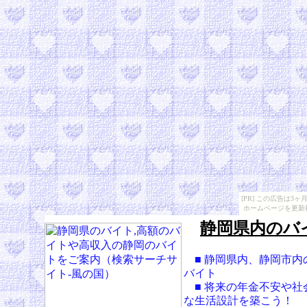
[PR] この広告は
ホームページを更新
静岡県内のバ
■ 静岡県内、静岡市内
バイト
■ 将来の年金不安や社
な生活設計を築こう！