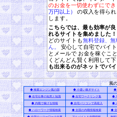
のお金を一切使わずにでき
万円以上）
の収入を得られ
します。
こちらでは、最も効率が良
れるサイトを集めました！
どのサイトも
無料登録、無
ん。
安心して自宅でバイト
とメールで お金を稼ぐこ
くどんどん賢く利用して
も出来るのがネットでバイ
風
◆ 検索エンジン風の国
◆ 小遣い稼ぎサイト
◆
◆ 在宅仕事の知恵と知識
◆ 在宅ワークリンク集
◆
◆ 内職で稼げる情報
◆ 自宅パソコンで高収入
◆
◆ ハローワーク情報検索
◆ 全国の内職情報検索
◆ 
◆ 全国のハローワーク仕事
アルバイト＆内職情報
無料