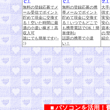
ぐ！
ぐ！
ク！
無料の登録応募でメ
無料の登録応募の携
大手
ール受信でポイント
帯メールでポイント
供す
貯めて現金に交換す
貯めて現金に交換す
実安
る！空いた時間に最
る！いつでもどこで
安心
適の小遣い稼ぎ！高
も携帯電話でOK！簡
資本
収入可
単便利♪
の 
誰にでも簡単です(^-
話題の携帯で小遣
紹介
^)
い！
■ パソコンを活用！