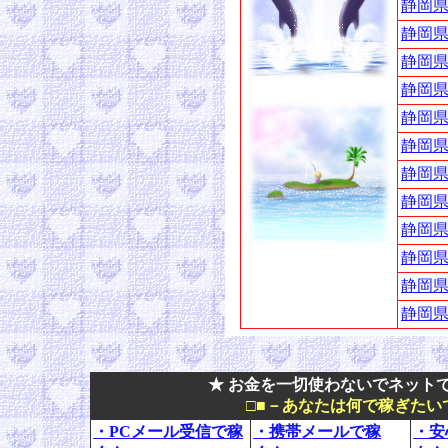
静岡県
静岡県
静岡県
静岡県
静岡県
静岡県
静岡県
静岡県
静岡県
静岡県
静岡県
静岡県
★ お金を一切使わないでネットで
□■－あなたは何で稼ぎたい
・PCメール受信で稼
・携帯メールで稼
・安