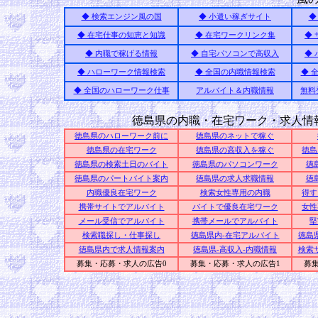
◆ 検索エンジン風の国
◆ 小遣い稼ぎサイト
◆
◆ 在宅仕事の知恵と知識
◆ 在宅ワークリンク集
◆
◆ 内職で稼げる情報
◆ 自宅パソコンで高収入
◆
◆ ハローワーク情報検索
◆ 全国の内職情報検索
◆ 
◆ 全国のハローワーク仕事
アルバイト＆内職情報
無料
徳島県の内職・在宅ワーク・求人情
徳島県のハローワーク前に
徳島県のネットで稼ぐ
徳島県の在宅ワーク
徳島県の高収入を稼ぐ
徳島
徳島県の検索土日のバイト
徳島県のパソコンワーク
徳
徳島県のパートバイト案内
徳島県の求人求職情報
徳
内職優良在宅ワーク
検索女性専用の内職
得す
携帯サイトでアルバイト
バイトで優良在宅ワーク
女性
メール受信でアルバイト
携帯メールでアルバイト
堅
検索職探し・仕事探し
徳島県内-在宅アルバイト
徳島
徳島県内で求人情報案内
徳島県-高収入-内職情報
検索
募集・応募・求人の広告0
募集・応募・求人の広告1
募