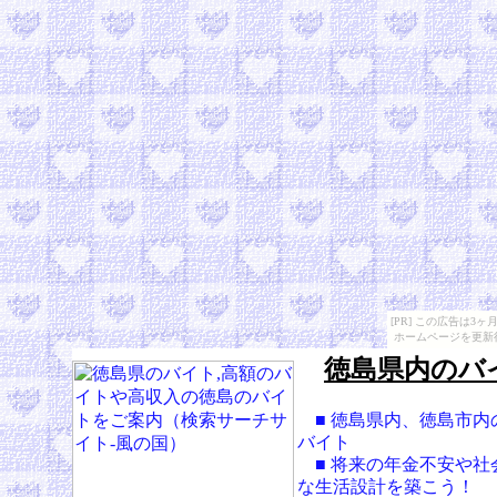
[PR] この広告は
ホームページを更新
徳島県内のバ
■ 徳島県内、徳島市内
バイト
■ 将来の年金不安や社
な生活設計を築こう！