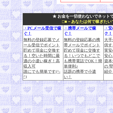
★ お金を一切使わないでネットで
□■－あなたは何で稼ぎたい
・PCメール受信で稼
・携帯メールで稼
・安
ぐ！
ぐ！
ク！
無料の登録応募でメ
無料の登録応募の携
大手
ール受信でポイント
帯メールでポイント
供す
貯めて現金に交換す
貯めて現金に交換す
実安
る！空いた時間に最
る！いつでもどこで
安心
適の小遣い稼ぎ！高
も携帯電話でOK！簡
資本
収入可
単便利♪
の 
誰にでも簡単です(^-
話題の携帯で小遣
紹介
^)
い！